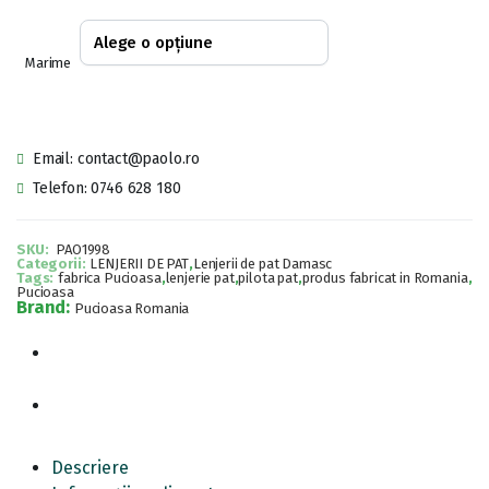
160,00 lei
până
Marime
la
225,00 lei
Email: contact@paolo.ro
Telefon: 0746 628 180
SKU:
PAO1998
Categorii:
LENJERII DE PAT
,
Lenjerii de pat Damasc
Tags:
fabrica Pucioasa
,
lenjerie pat
,
pilota pat
,
produs fabricat in Romania
,
Pucioasa
Brand:
Pucioasa Romania
Descriere