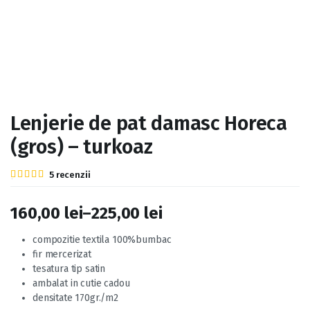
Lenjerie de pat damasc Horeca
(gros) – turkoaz
Evaluat
5
5
recenzii
la
5.00
din 5 pe
baza a
160,00
lei
–
225,00
lei
evaluări
de la
clienți
Interval
compozitie textila 100%bumbac
fir mercerizat
de
tesatura tip satin
prețuri:
ambalat in cutie cadou
densitate 170gr./m2