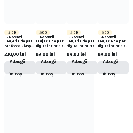
5.00
5.00
5.00
5.00
5 Recenzii
6 Recenzii
6 Recenzii
6 Recenzii
Lenjerie de pat
Lenjerie de pat
Lenjerie de pat
Lenjerie de pat
ranforce Clasy
digital print 3D
digital print 3D
digital print 3D
king size (ALONE
(SPRING
(PURPLE FLOWER)
(EPISTLE)
230,00
lei
89,00
lei
89,00
lei
89,00
lei
V1)
FLOWERS)
Adaugă
Adaugă
Adaugă
Adaugă
în coș
în coș
în coș
în coș