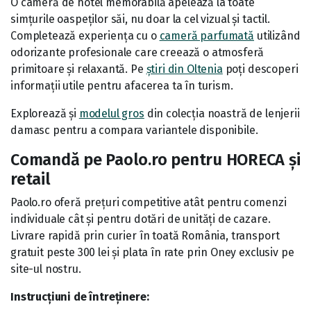
O cameră de hotel memorabilă apelează la toate
simțurile oaspeților săi, nu doar la cel vizual și tactil.
Completează experiența cu o
cameră parfumată
utilizând
odorizante profesionale care creează o atmosferă
primitoare și relaxantă. Pe
știri din Oltenia
poți descoperi
informații utile pentru afacerea ta în turism.
Explorează și
modelul gros
din colecția noastră de lenjerii
damasc pentru a compara variantele disponibile.
Comandă pe Paolo.ro pentru HORECA și
retail
Paolo.ro oferă prețuri competitive atât pentru comenzi
individuale cât și pentru dotări de unități de cazare.
Livrare rapidă prin curier în toată România, transport
gratuit peste 300 lei și plata în rate prin Oney exclusiv pe
site-ul nostru.
Instrucțiuni de întreținere: