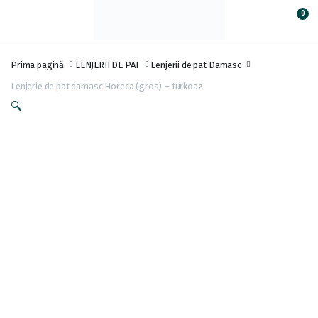
0
Prima pagină
LENJERII DE PAT
Lenjerii de pat Damasc
Lenjerie de pat damasc Horeca (gros) – turkoaz
🔍